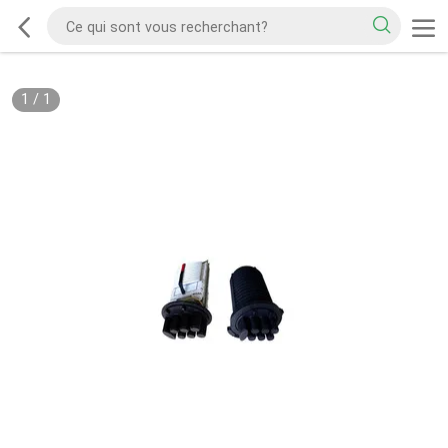
1
/
1