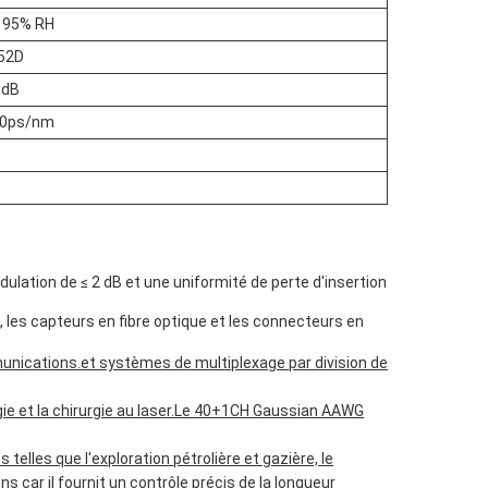
à 95% RH
52D
 dB
20ps/nm
lation de ≤ 2 dB et une uniformité de perte d'insertion
les capteurs en fibre optique et les connecteurs en
nications.et systèmes de multiplexage par division de
ogie et la chirurgie au laser.Le 40+1CH Gaussian AAWG
telles que l'exploration pétrolière et gazière, le
car il fournit un contrôle précis de la longueur