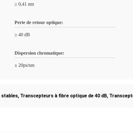
≥ 0,41 nm
Perte de retour optique:
≥ 40 dB
Dispersion chromatique:
± 20ps/nm
 stables
,
Transcepteurs à fibre optique de 40 dB
,
Transcepte