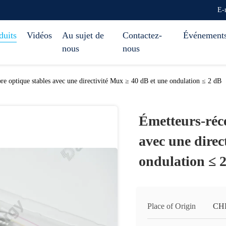
E-
duits
Vidéos
Au sujet de
Contactez-
Événement
nous
nous
bre optique stables avec une directivité Mux ≥ 40 dB et une ondulation ≤ 2 dB
Émetteurs-réce
avec une direc
ondulation ≤ 
Place of Origin
CH