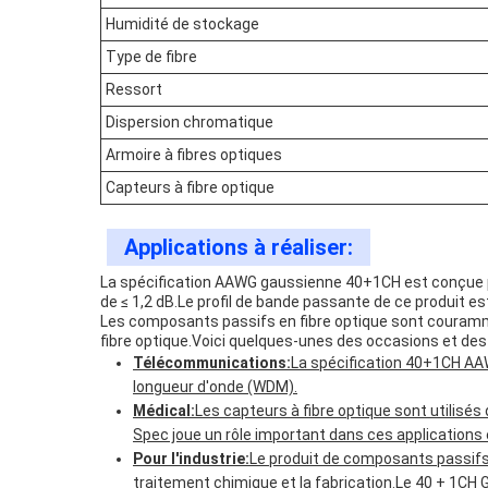
Humidité de stockage
Type de fibre
Ressort
Dispersion chromatique
Armoire à fibres optiques
Capteurs à fibre optique
Applications à réaliser:
La spécification AAWG gaussienne 40+1CH est conçue pou
de ≤ 1,2 dB.Le profil de bande passante de ce produit est
Les composants passifs en fibre optique sont couramme
fibre optique.Voici quelques-unes des occasions et des 
Télécommunications:
La spécification 40+1CH AA
longueur d'onde (WDM).
Médical:
Les capteurs à fibre optique sont utilisé
Spec joue un rôle important dans ces applications e
Pour l'industrie:
Le produit de composants passifs en
traitement chimique et la fabrication.Le 40 + 1CH 