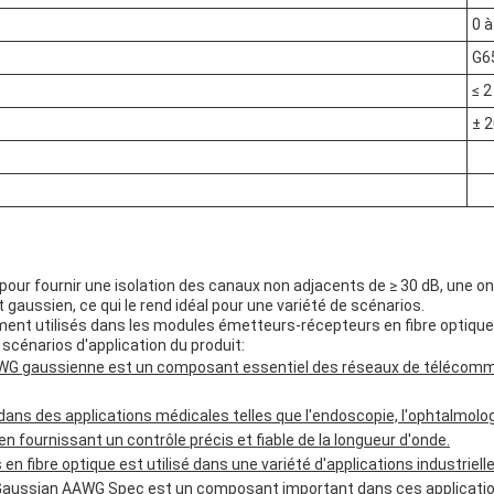
0 
G6
≤ 2
± 
r fournir une isolation des canaux non adjacents de ≥ 30 dB, une ondu
 gaussien, ce qui le rend idéal pour une variété de scénarios.
nt utilisés dans les modules émetteurs-récepteurs en fibre optique, 
scénarios d'application du produit:
WG gaussienne est un composant essentiel des réseaux de télécommu
s dans des applications médicales telles que l'endoscopie, l'ophtalmol
n fournissant un contrôle précis et fiable de la longueur d'onde.
 fibre optique est utilisé dans une variété d'applications industrielles 
Gaussian AAWG Spec est un composant important dans ces applications 