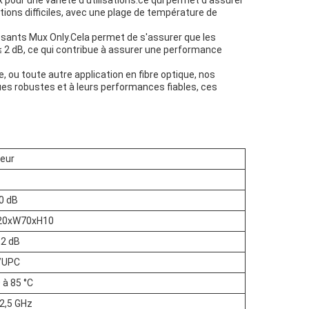
pour une variété d'utilisations.ce qui permet d'assurer
ions difficiles, avec une plage de température de
posants Mux Only.Cela permet de s'assurer que les
 2 dB, ce qui contribue à assurer une performance
ou toute autre application en fibre optique, nos
ues robustes et à leurs performances fiables, ces
leur
0 dB
20xW70xH10
,2 dB
/UPC
 à 85 °C
12,5 GHz