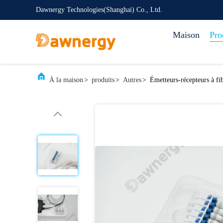
Dawnergy Technologies(Shanghai) Co., Ltd.
Maison
Pro
À la maison
>
produits
>
Autres
>
Émetteurs-récepteurs à fi