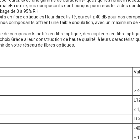
ur durer, avec une gamme de caractéristiques qui les rendent idéaux 
nimaleEn outre, nos composants sont conçus pour résister à des condit
ckage de 0 à 95% RH.
s en fibre optique est leur directivité, qui est ≥ 40 dB pour nos com
, nos composants offrent une faible ondulation, avec un maximum de ≤
 composants actifs en fibre optique, des capteurs en fibre optique, 
hoix.Grâce à leur construction de haute qualité, à leurs caractéristiq
r de votre réseau de fibres optiques.
Va
≥ 4
L1
≤ 1
LC
-40
± 