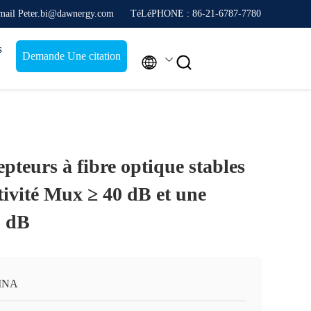
mail Peter.bi@dawnergy.com
TéLéPHONE : 86-21-6787-7780
s
Demande Une citation


pteurs à fibre optique stables
tivité Mux ≥ 40 dB et une
2 dB
INA