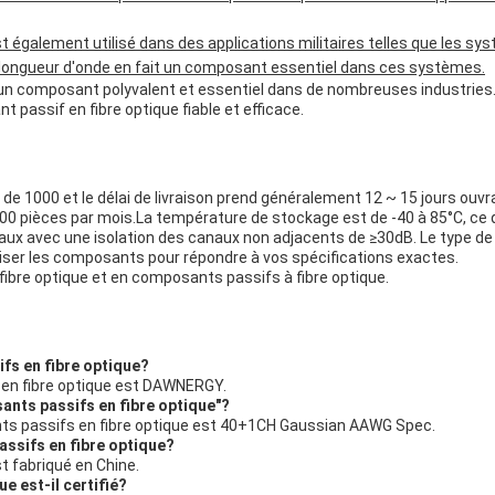
galement utilisé dans des applications militaires telles que les sy
 la longueur d'onde en fait un composant essentiel dans ces systèmes.
un composant polyvalent et essentiel dans de nombreuses industries.et
 passif en fibre optique fiable et efficace.
e 1000 et le délai de livraison prend généralement 12 ~ 15 jours ouvra
0 pièces par mois.La température de stockage est de -40 à 85°C, ce q
ux avec une isolation des canaux non adjacents de ≥30dB. Le type d
ser les composants pour répondre à vos spécifications exactes.
bre optique et en composants passifs à fibre optique.
fs en fibre optique?
 en fibre optique est DAWNERGY.
ants passifs en fibre optique"?
ts passifs en fibre optique est 40+1CH Gaussian AAWG Spec.
assifs en fibre optique?
t fabriqué en Chine.
e est-il certifié?