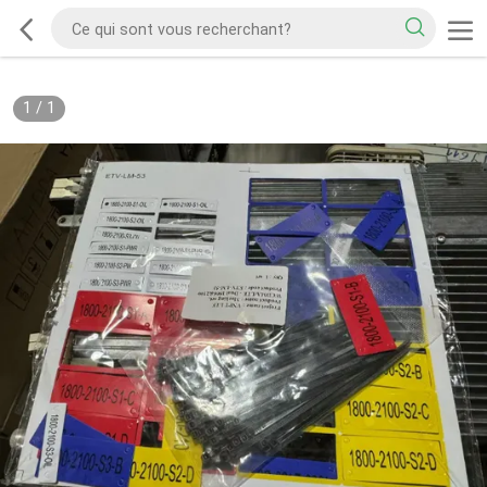
1
/
1