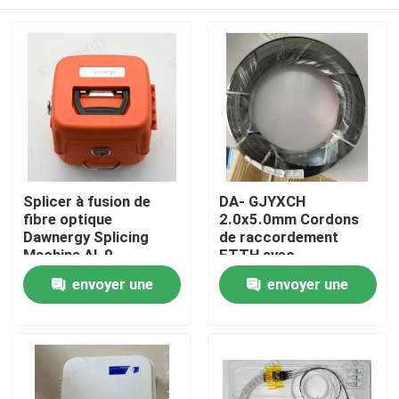
Splicer à fusion de
DA- GJYXCH
fibre optique
2.0x5.0mm Cordons
Dawnergy Splicing
de raccordement
Machine AI-9
FTTH avec
connecteur Mini SC
Maison
envoyer une
envoyer une
étanche et connecteur
traversant
demande
demande
Produits
Vidéos