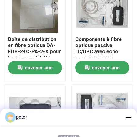
Au sujet de nous
Visite d'usine
Boîte de distribution
Components à fibre
en fibre optique DA-
optique passive
FDB-24C-PA-2-X pour
LC/UPC avec écho
Contrôle de qualité
les réseaux FTTH
croisé amélioré
envoyer une
envoyer une
Contactez-nous
demande
demande
Nouvelles
Cas
peter
Demandez une citation