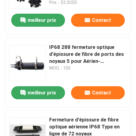
Prix：53.2USD
meilleur prix
Contact
IP68 288 fermeture optique
d'épissure de fibre de ports des
noyaux 5 pour Aérien-
accrocher/Mur-support
MOQ：100
meilleur prix
Contact
Maison
Produits
Fermeture d'épissure de fibre
optique aérienne IP68 Type en
ligne de 72 noyaux
Vidéos