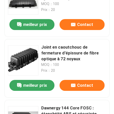
MOQ：100
Prix：20
Au sujet de nous
meilleur prix
Contact
Visite d'usine
Contrôle de qualité
Joint en caoutchouc de
fermeture d'épissure de fibre
optique à 72 noyaux
Contactez-nous
MOQ：100
Prix：20
Nouvelles
meilleur prix
Contact
Cas
Dawnergy 144 Core FOSC :
Demandez une citation
étanchéité ABS et sécurisée