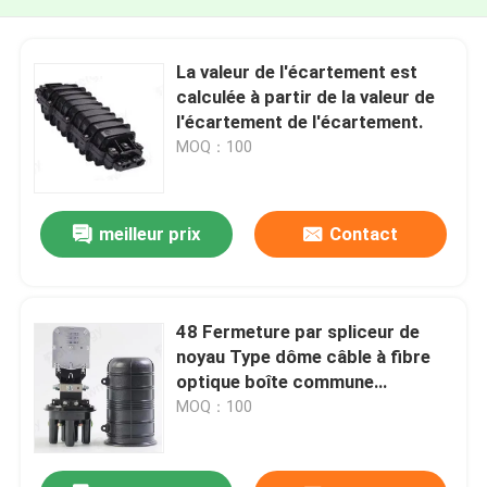
La valeur de l'écartement est
calculée à partir de la valeur de
l'écartement de l'écartement.
MOQ：100
meilleur prix
Contact
48 Fermeture par spliceur de
noyau Type dôme câble à fibre
optique boîte commune
Fermeture par splice pour FTTH
MOQ：100
monté sur poteau mural