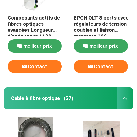
Composants actifs de
EPON OLT 8 ports avec
fibres optiques
régulateurs de tension
avancées Longueur
doubles et liaison
d'onde reçue 1100-
montante 10G
1600nm 1550nm
meilleur prix
meilleur prix
CTB≥65dB Plaineté en
bande ±1dB 47-1006
MHz
Contact
Contact
Cable à fibre optique
(57)