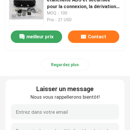
pour la connexion, la dérivation
et la protection.
MOQ：100
Composants passifs optiques de fibre
Prix：21 USD
Composants actifs en fibre optique
meilleur prix
Contact
Système de gestion de la fibre optique
Regardez plus
Cable à fibre optique
Laisser un message
Trousses d'outils en fibre optique
Nous vous rappellerons bientôt!
Équipement d'essai en fibre optique
Solutions réseau FTTx