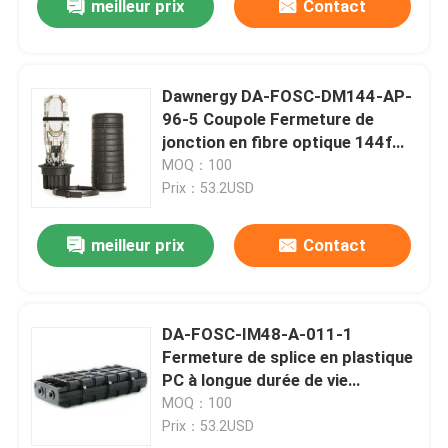
meilleur prix
Contact
Dawnergy DA-FOSC-DM144-AP-
96-5 Coupole Fermeture de
jonction en fibre optique 144f
Capacité 5 ports Protection
MOQ：100
IP68
Prix：53.2USD
meilleur prix
Contact
DA-FOSC-IM48-A-011-1
Fermeture de splice en plastique
PC à longue durée de vie
capacité de 48 fibres
MOQ：100
Prix：53.2USD