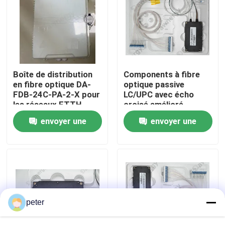
Au sujet de nous
Visite d'usine
Boîte de distribution
Components à fibre
en fibre optique DA-
optique passive
Contrôle de qualité
FDB-24C-PA-2-X pour
LC/UPC avec écho
les réseaux FTTH
croisé amélioré
envoyer une
envoyer une
Contactez-nous
demande
demande
Nouvelles
Cas
peter
Demandez une citation