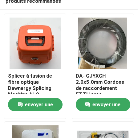
produits recommandés
Splicer à fusion de
DA- GJYXCH
fibre optique
2.0x5.0mm Cordons
Dawnergy Splicing
de raccordement
Machine AI-9
FTTH avec
Maison
connecteur Mini SC
envoyer une
envoyer une
étanche et connecteur
traversant
Produits
demande
demande
Vidéos