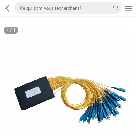
1
/
1