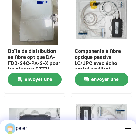
Au sujet de nous
Visite d'usine
Boîte de distribution
Components à fibre
Contrôle de qualité
en fibre optique DA-
optique passive
FDB-24C-PA-2-X pour
LC/UPC avec écho
les réseaux FTTH
croisé amélioré
Contactez-nous
envoyer une
envoyer une
demande
demande
Nouvelles
Cas
peter
Demandez une citation