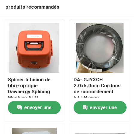
produits recommandés
Splicer à fusion de
DA- GJYXCH
fibre optique
2.0x5.0mm Cordons
Dawnergy Splicing
de raccordement
Maison
Machine AI-9
FTTH avec
connecteur Mini SC
envoyer une
envoyer une
étanche et connecteur
Produits
traversant
demande
demande
Vidéos