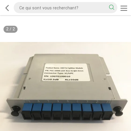
2
/
2