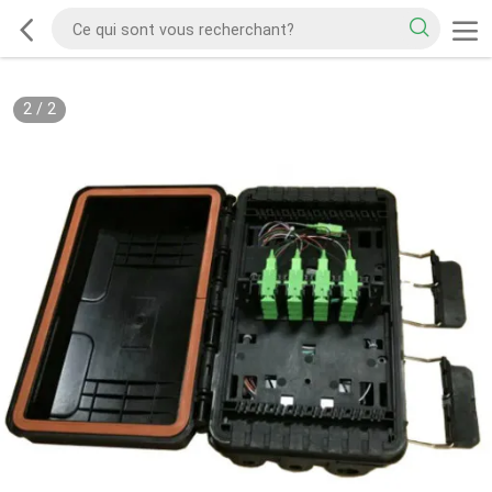
2
/
2