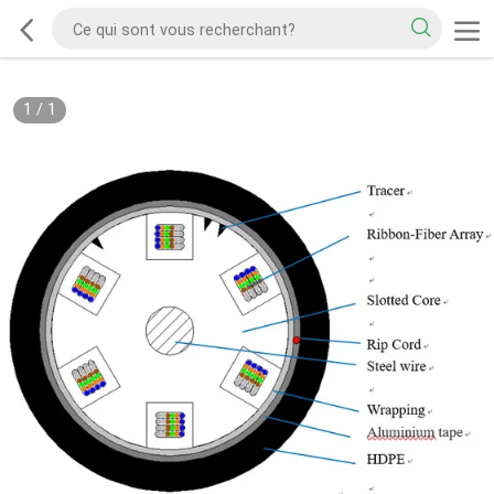
1
/
1