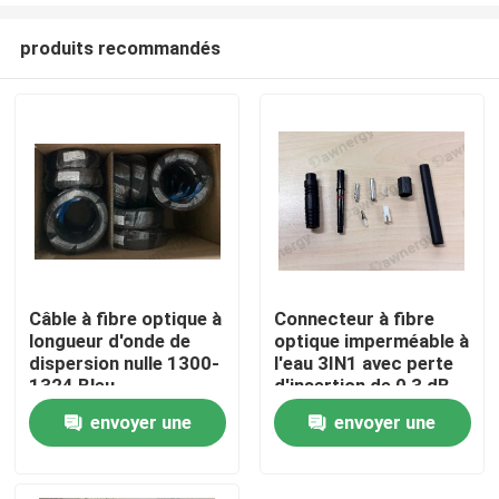
produits recommandés
Câble à fibre optique à
Connecteur à fibre
longueur d'onde de
optique imperméable à
Maison
dispersion nulle 1300-
l'eau 3IN1 avec perte
1324 Bleu
d'insertion de 0,3 dB
envoyer une
envoyer une
Produits
demande
demande
Vidéos