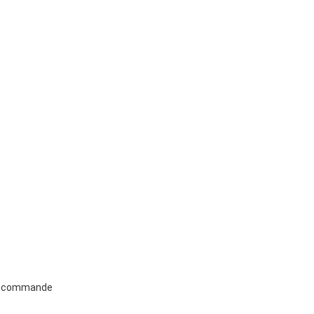
e
 de commande