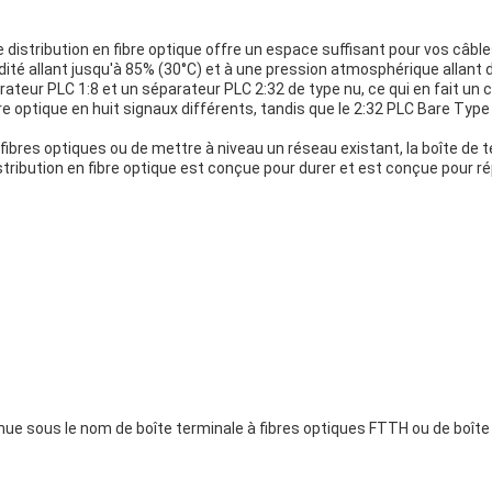
stribution en fibre optique offre un espace suffisant pour vos câble
idité allant jusqu'à 85% (30°C) et à une pression atmosphérique allant 
arateur PLC 1:8 et un séparateur PLC 2:32 de type nu, ce qui en fait un 
re optique en huit signaux différents, tandis que le 2:32 PLC Bare Type
 fibres optiques ou de mettre à niveau un réseau existant, la boîte d
stribution en fibre optique est conçue pour durer et est conçue pour r
nue sous le nom de boîte terminale à fibres optiques FTTH ou de boîte 