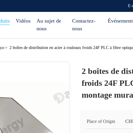
E-
duits
Vidéos
Au sujet de
Contactez-
Événement
nous
nous
que
>
2 boîtes de distribution en acier à rouleaux froids 24F PLC à fibre optiq
2 boîtes de di
froids 24F PLC
montage mural
Place of Origin
CH