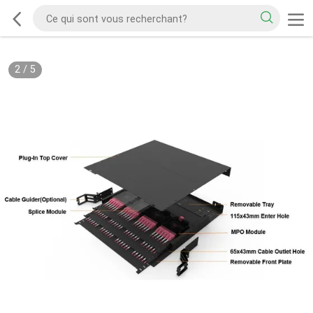
2
/
5